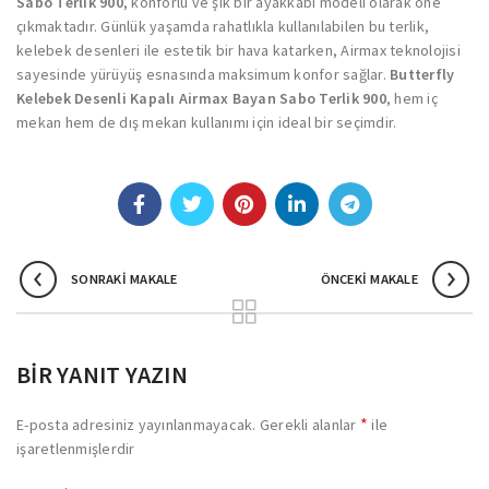
Sabo Terlik 900
, konforlu ve şık bir ayakkabı modeli olarak öne
çıkmaktadır. Günlük yaşamda rahatlıkla kullanılabilen bu terlik,
kelebek desenleri ile estetik bir hava katarken, Airmax teknolojisi
sayesinde yürüyüş esnasında maksimum konfor sağlar.
Butterfly
Kelebek Desenli Kapalı Airmax Bayan Sabo Terlik 900
, hem iç
mekan hem de dış mekan kullanımı için ideal bir seçimdir.
SONRAKI MAKALE
ÖNCEKI MAKALE
BIR YANIT YAZIN
*
E-posta adresiniz yayınlanmayacak.
Gerekli alanlar
ile
işaretlenmişlerdir