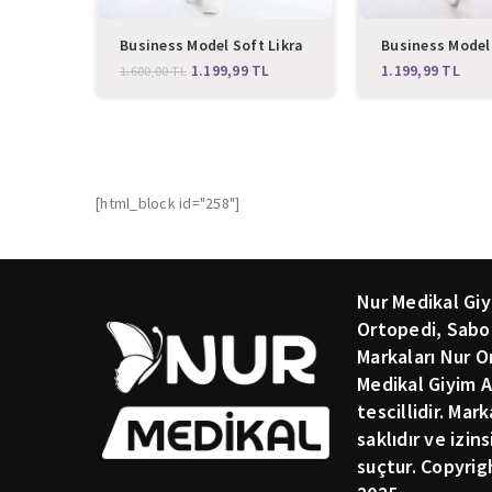
Business Model Soft Likra
Business Model 
Saks Mavi Doktor Hemşire
Kırmızı Doktor
1.199,99
TL
TL
1.600,00
TL
Hastane Scrubs Üniforma
Hastane Scrub
Takımı
Takımı
[html_block id="258"]
Nur Medikal Giy
Ortopedi, Sabo
Markaları Nur O
Medikal Giyim A
tescillidir. Mar
saklıdır ve izin
suçtur. Copyrig