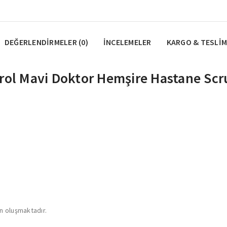
DEĞERLENDIRMELER (0)
İNCELEMELER
KARGO & TESLIM
trol Mavi Doktor Hemşire Hastane Sc
an oluşmaktadır.