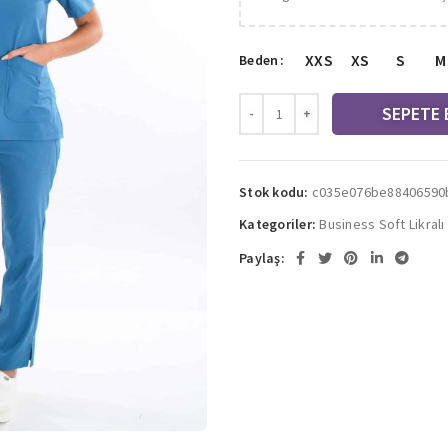
XXS
XS
S
M
Beden
SEPETE 
Stok kodu:
c035e076be88406590
Kategoriler:
Business Soft Likralı
Paylaş: