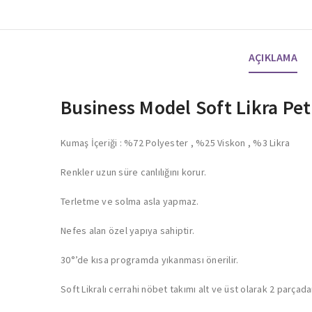
AÇIKLAMA
Business Model Soft Likra Pe
Kumaş İçeriği : %72 Polyester , %25 Viskon , %3 Likra
Renkler uzun süre canlılığını korur.
Terletme ve solma asla yapmaz.
Nefes alan özel yapıya sahiptir.
30°’de kısa programda yıkanması önerilir.
Soft Likralı cerrahi nöbet takımı alt ve üst olarak 2 parçad