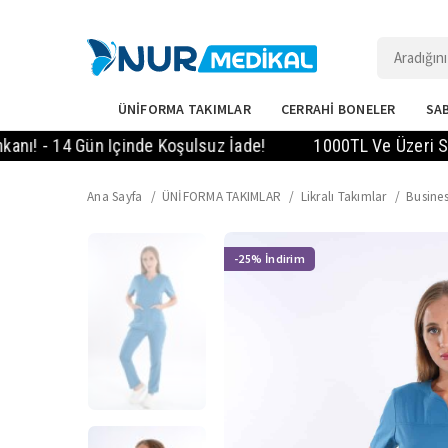
ÜNİFORMA TAKIMLAR
CERRAHİ BONELER
SAB
- 14 Gün Içinde Koşulsuz İade!
1000TL Ve Üzeri Siparişl
Ana Sayfa
ÜNİFORMA TAKIMLAR
Likralı Takımlar
Busines
-25%