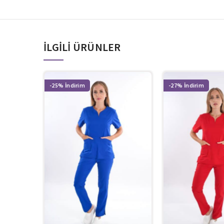
İLGILI ÜRÜNLER
-25%
-27%