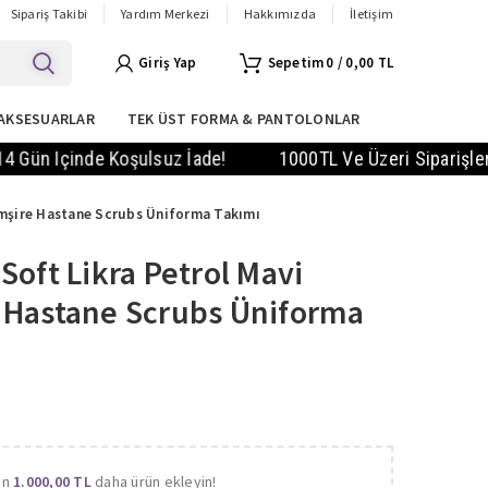
Sipariş Takibi
Yardım Merkezi
Hakkımızda
İletişim
Giriş Yap
0
/
0,00
TL
AKSESUARLAR
TEK ÜST FORMA & PANTOLONLAR
 Içinde Koşulsuz İade!
1000TL Ve Üzeri Siparişlerde KA
emşire Hastane Scrubs Üniforma Takımı
Soft Likra Petrol Mavi
 Hastane Scrubs Üniforma
in
1.000,00
TL
daha ürün ekleyin!