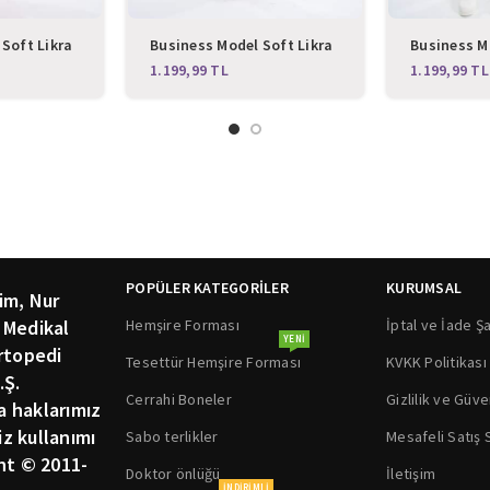
Soft Likra
Business Model Soft Likra
Business M
 Hemşire
Lacivert Doktor Hemşire
Ördek Başı 
TL
TL
s Üniforma
Hastane Scrubs Üniforma
Hemşire Ha
Takımı
Üniforma 
POPÜLER KATEGORİLER
KURUMSAL
im, Nur
Hemşire Forması
İptal ve İade Şa
 Medikal
YENI
rtopedi
Tesettür Hemşire Forması
KVKK Politikası
.Ş.
Cerrahi Boneler
Gizlilik ve Güve
ka haklarımız
siz kullanımı
Sabo terlikler
Mesafeli Satış
ht © 2011-
Doktor önlüğü
İletişim
INDIRIMLI