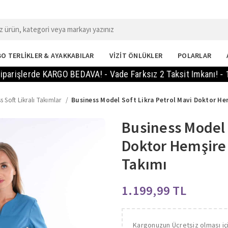
O TERLİKLER & AYAKKABILAR
VİZİT ÖNLÜKLER
POLARLAR
erde KARGO BEDAVA! - Vade Farksız 2 Taksit Imkanı! - 14 Gün
s Soft Likralı Takımlar
Business Model Soft Likra Petrol Mavi Doktor H
Business Model 
Doktor Hemşire
Takımı
TL
Kargonuzun Ücretsiz olması iç