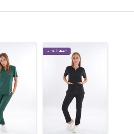
-25%
-27%