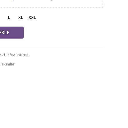
L
XL
XXL
EKLE
b2f17fee9b6768
 Takımlar