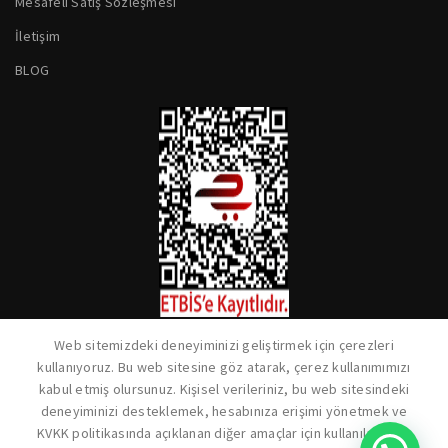
Mesafeli Satış Sözleşmesi
İletişim
BLOG
Web sitemizdeki deneyiminizi geliştirmek için çerezleri
kullanıyoruz. Bu web sitesine göz atarak, çerez kullanımımızı
kabul etmiş olursunuz. Kişisel verileriniz, bu web sitesindeki
deneyiminizi desteklemek, hesabınıza erişimi yönetmek ve
KVKK politikasında açıklanan diğer amaçlar için kullanılacaktır.