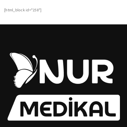
[html_block id="258"]