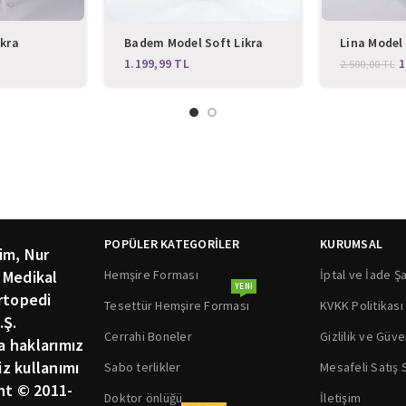
ikra
Badem Model Soft Likra
Lina Model
 Tesettür
Fermuarlı Gri Renk Cerrahi
Likra Tese
TL
1
2.500,00
TL
Üniforma
Üniforma Takım
Doktor For
Scrubs
POPÜLER KATEGORİLER
KURUMSAL
im, Nur
Hemşire Forması
İptal ve İade Şa
 Medikal
YENI
rtopedi
Tesettür Hemşire Forması
KVKK Politikası
.Ş.
Cerrahi Boneler
Gizlilik ve Güve
ka haklarımız
siz kullanımı
Sabo terlikler
Mesafeli Satış
ht © 2011-
Doktor önlüğü
İletişim