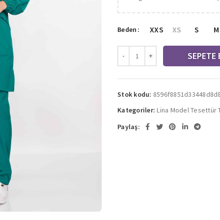
XXS
XS
S
M
Beden
SEPETE 
Stok kodu:
8596f8851d33448d8d
Kategoriler:
Lina Model Tesettür 
Paylaş: