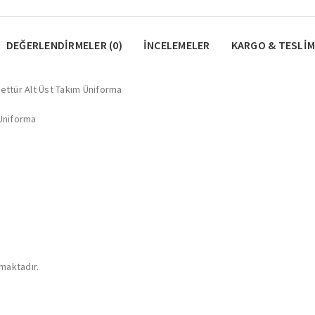
DEĞERLENDIRMELER (0)
İNCELEMELER
KARGO & TESLIM
ettür Alt Üst Takım Üniforma
 Üniforma
nmaktadır.