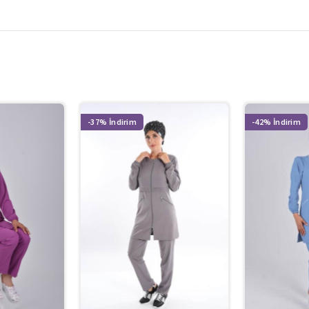
-37%
-42%