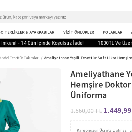
O TERLİKLER & AYAKKABILAR
VİZİT ÖNLÜKLER
POLARLAR
! - 14 Gün Içinde Koşulsuz İade!
1000TL Ve Üzeri Sipar
Model Tesettür Takımlar
Ameliyathane Yeşili Tesettür Soft Likra Hemşir
Ameliyathane Yeş
Hemşire Doktor 
Üniforma
1.449,9
1.560,00
TL
Kargonuzun Ücretsiz olması iç