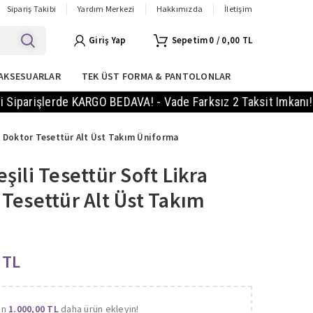
Sipariş Takibi
Yardım Merkezi
Hakkımızda
İletişim
Giriş Yap
0
/
0,00
TL
AKSESUARLAR
TEK ÜST FORMA & PANTOLONLAR
işlerde KARGO BEDAVA! - Vade Farksız 2 Taksit Imkanı! - 14 G
e Doktor Tesettür Alt Üst Takım Üniforma
ili Tesettür Soft Likra
Tesettür Alt Üst Takım
9
TL
in
1.000,00
TL
daha ürün ekleyin!