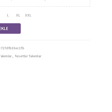
L
XL
XXL
EKLE
8727dfb33ec1fb
Takımlar
,
Tesettür Takımlar