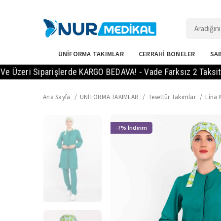
ÜNİFORMA TAKIMLAR
CERRAHİ BONELER
SAB
i Siparişlerde KARGO BEDAVA! - Vade Farksız 2 Taksit Imkanı
Ana Sayfa
ÜNİFORMA TAKIMLAR
Tesettür Takımlar
Lina 
-7%