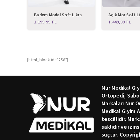
Badem Model Soft Likra
Açık Mor Soft L
Fermuarlı Pudra Renk
Hemşire Doktor
TL
TL
Scrubs Takım
Alt Üst Takım 
[html_block id="258"]
Nur Medikal Giy
Ortopedi, Sabo
Markaları Nur O
Medikal Giyim A
tescillidir. Mar
saklıdır ve izin
suçtur. Copyrig