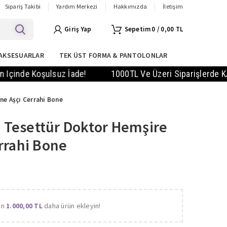
Sipariş Takibi
Yardım Merkezi
Hakkımızda
İletişim
Giriş Yap
0
/
0,00
TL
AKSESUARLAR
TEK ÜST FORMA & PANTOLONLAR
 Koşulsuz İade!
1000TL Ve Üzeri Siparişlerde KARGO BED
ne Aşçı Cerrahi Bone
li Tesettür Doktor Hemşire
rrahi Bone
in
1.000,00
TL
daha ürün ekleyin!