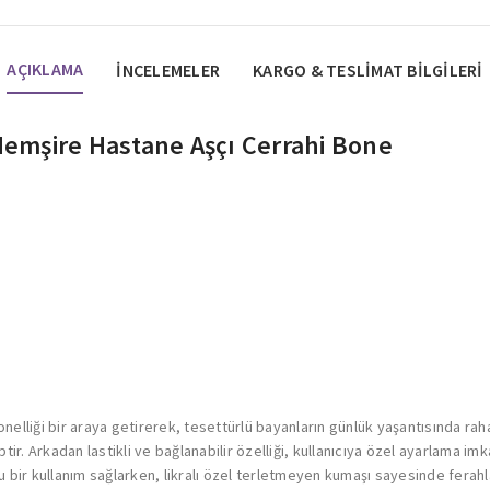
AÇIKLAMA
İNCELEMELER
KARGO & TESLIMAT BILGILERI
 Hemşire Hastane Aşçı Cerrahi Bone
onelliği bir araya getirerek, tesettürlü bayanların günlük yaşantısında rah
ptir. Arkadan lastikli ve bağlanabilir özelliği, kullanıcıya özel ayarlama im
u bir kullanım sağlarken, likralı özel terletmeyen kumaşı sayesinde ferahl