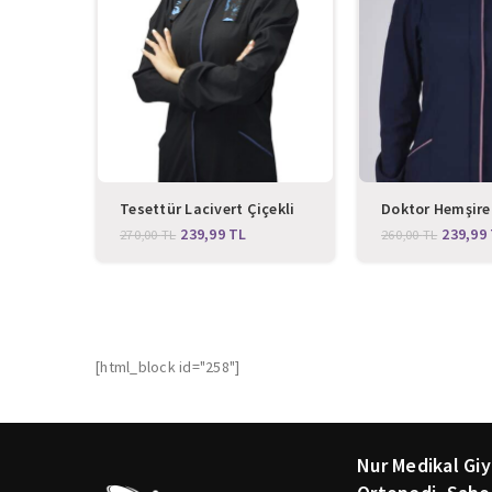
Tesettür Lacivert Çiçekli
Doktor Hemşire
Doktor Hemşire Hastane
Cerrahi Hastane
239,99
TL
239,99
270,00
TL
260,00
TL
Aşçı Tesettür Cerrahi Bone
Bandanası Açık
Tesettür Bones
[html_block id="258"]
Nur Medikal Giy