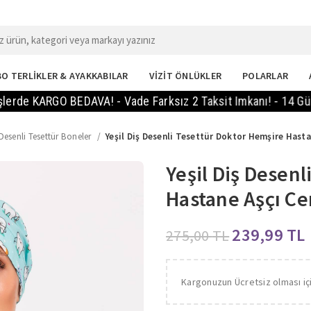
O TERLİKLER & AYAKKABILAR
VİZİT ÖNLÜKLER
POLARLAR
RGO BEDAVA! - Vade Farksız 2 Taksit Imkanı! - 14 Gün Içinde
Desenli Tesettür Boneler
Yeşil Diş Desenli Tesettür Doktor Hemşire Hasta
Yeşil Diş Desen
Hastane Aşçı Ce
239,99
TL
275,00
TL
Kargonuzun Ücretsiz olması iç