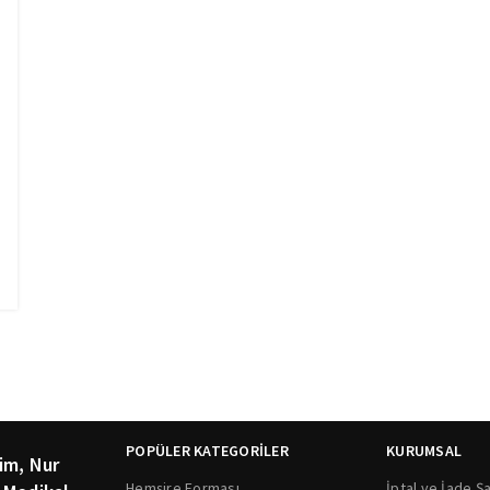
POPÜLER KATEGORİLER
KURUMSAL
im, Nur
Hemşire Forması
İptal ve İade Şa