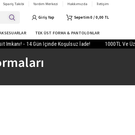
Sipariş Takibi
Yardım Merkezi
Hakkımızda
İletişim
Giriş Yap
0
/
0,00
TL
AKSESUARLAR
TEK ÜST FORMA & PANTOLONLAR
mkanı! - 14 Gün Içinde Koşulsuz İade!
1000TL Ve Üzeri 
ormaları