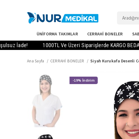
ÜNİFORMA TAKIMLAR
CERRAHİ BONELER
SAB
 İade!
1000TL Ve Üzeri Siparişlerde KARGO BEDAVA! - Va
Ana Sayfa
CERRAHİ BONELER
Siyah Kurukafa Desenli C
-19%