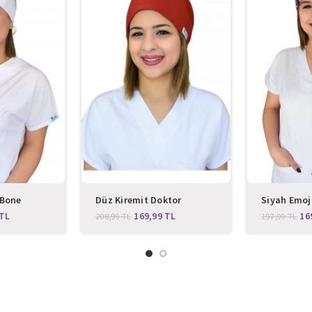
 Bone
Düz Kiremit Doktor
Siyah Emoji
Hemşire Bone
Cerrahi Bo
TL
169,99
TL
16
208,99
TL
197,99
TL