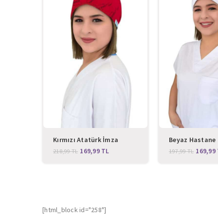
Kırmızı Atatürk İmza
Beyaz Hastane
Desenli Cerrahi Bone
169,99
TL
169,99
218,99
TL
197,99
TL
[html_block id="258"]