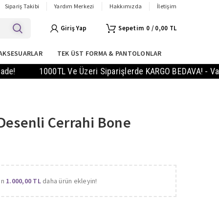
Sipariş Takibi
Yardım Merkezi
Hakkımızda
İletişim
Giriş Yap
0
/
0,00
TL
AKSESUARLAR
TEK ÜST FORMA & PANTOLONLAR
1000TL Ve Üzeri Siparişlerde KARGO BEDAVA! - Vade Farks
Desenli Cerrahi Bone
in
1.000,00
TL
daha ürün ekleyin!