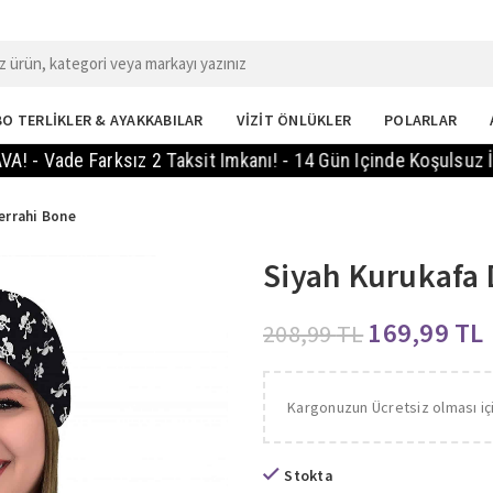
O TERLİKLER & AYAKKABILAR
VİZİT ÖNLÜKLER
POLARLAR
de Farksız 2 Taksit Imkanı! - 14 Gün Içinde Koşulsuz İade!
errahi Bone
Siyah Kurukafa 
169,99
TL
208,99
TL
Kargonuzun Ücretsiz olması iç
Stokta