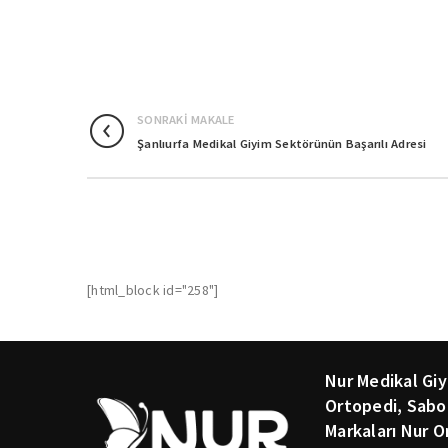
SONRAKI MAKALE
Şanlıurfa Medikal Giyim Sektörünün Başarılı Adresi
[html_block id="258"]
Nur Medikal Giy
Ortopedi, Sabo
Markaları Nur O