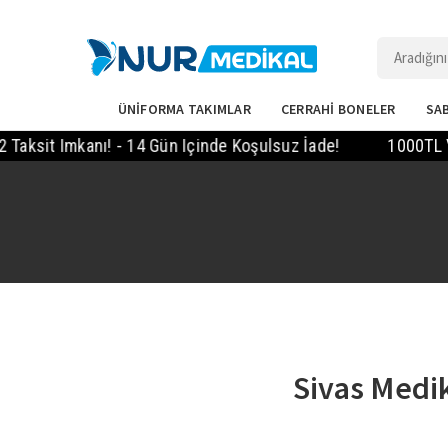
ÜNİFORMA TAKIMLAR
CERRAHİ BONELER
SAB
t Imkanı! - 14 Gün Içinde Koşulsuz İade!
1000TL Ve Üze
Sivas Medik