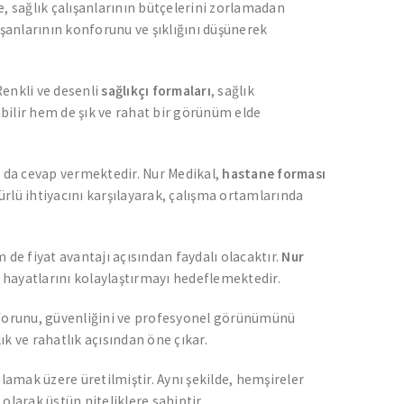
e, sağlık çalışanlarının bütçelerini zorlamadan
ışanlarının konforunu ve şıklığını düşünerek
Renkli ve desenli
sağlıkçı formaları
, sağlık
abilir hem de şık ve rahat bir görünüm elde
a da cevap vermektedir. Nur Medikal,
hastane forması
ürlü ihtiyacını karşılayarak, çalışma ortamlarında
e fiyat avantajı açısından faydalı olacaktır.
Nur
ş hayatlarını kolaylaştırmayı hedeflemektedir.
onforunu, güvenliğini ve profesyonel görünümünü
lık ve rahatlık açısından öne çıkar.
lamak üzere üretilmiştir. Aynı şekilde, hemşireler
olarak üstün niteliklere sahiptir.