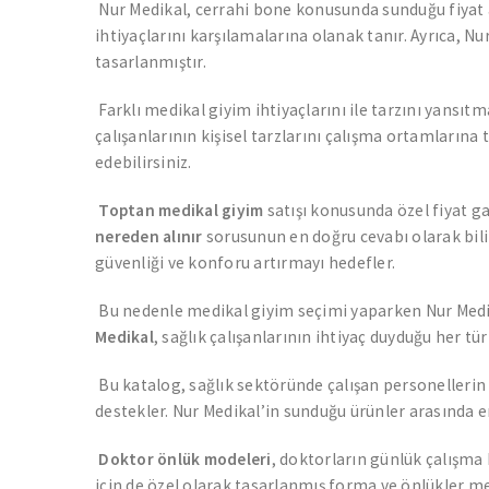
Nur Medikal, cerrahi bone konusunda sunduğu fiyat ava
ihtiyaçlarını karşılamalarına olanak tanır. Ayrıca, Nu
tasarlanmıştır.
Farklı medikal giyim ihtiyaçlarını ile tarzını yansıtm
çalışanlarının kişisel tarzlarını çalışma ortamların
edebilirsiniz.
Toptan medikal giyim
satışı konusunda özel fiyat g
nereden alınır
sorusunun en doğru cevabı olarak bilin
güvenliği ve konforu artırmayı hedefler.
Bu nedenle medikal giyim seçimi yaparken Nur Medika
Medikal
, sağlık çalışanlarının ihtiyaç duyduğu her 
Bu katalog, sağlık sektöründe çalışan personelleri
destekler. Nur Medikal’in sunduğu ürünler arasında e
Doktor önlük modeleri
, doktorların günlük çalışma 
için de özel olarak tasarlanmış forma ve önlükler m