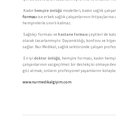
Kadın
hemşire önlüğü
modelleri, kadın sağlık çalış
forması
ise erkek sağlık çalışanlarının ihtiyaçların
hemşirelerle sınırlı kalmaz.
Sağlıkçı forması ve
hastane forması
çeşitleri de ka
olarak tasarlanmıştır. Dayanıklılığı, konforu ve hijyen
sağlar. Nur Medikal, sağlık sektöründe çalışan profesy
En iyi
doktor önlüğü
, hemşire forması, kadın hemşir
çalışanlarının vazgeçilmez bir destekçisi olmaya dev
göz atmak, onların profesyonel yaşamlarını kolaylaş
www.nurmedikalgiyim.com