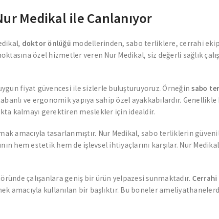
ur Medikal ile Canlanıyor
edikal,
doktor önlüğü
modellerinden, sabo terliklere, cerrahi eki
ktasına özel hizmetler veren Nur Medikal, siz değerli sağlık çalı
 uygun fiyat güvencesi ile sizlerle buluşturuyoruz. Örneğin
sabo ter
banlı ve ergonomik yapıya sahip özel ayakkabılardır. Genellikle h
akta kalmayı gerektiren meslekler için idealdir.
mak amacıyla tasarlanmıştır. Nur Medikal, sabo terliklerin güvenil
arının hem estetik hem de işlevsel ihtiyaçlarını karşılar. Nur Medik
töründe çalışanlara geniş bir ürün yelpazesi sunmaktadır.
Cerrahi
k amacıyla kullanılan bir başlıktır. Bu boneler ameliyathanelerde