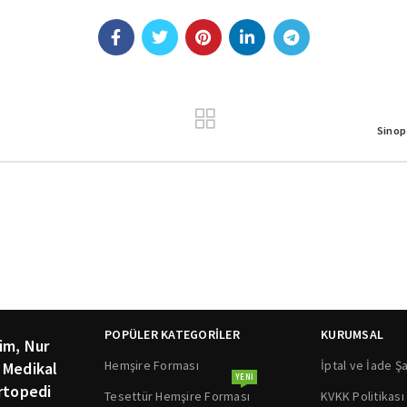
Sinop
POPÜLER KATEGORİLER
KURUMSAL
im, Nur
Hemşire Forması
İptal ve İade Şa
 Medikal
YENI
rtopedi
Tesettür Hemşire Forması
KVKK Politikası