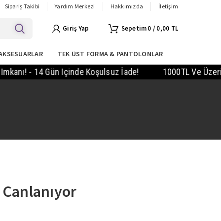
Sipariş Takibi
Yardım Merkezi
Hakkımızda
İletişim
Giriş Yap
0
/
0,00
TL
AKSESUARLAR
TEK ÜST FORMA & PANTOLONLAR
ı! - 14 Gün Içinde Koşulsuz İade!
1000TL Ve Üzeri Sipar
e Canlanıyor