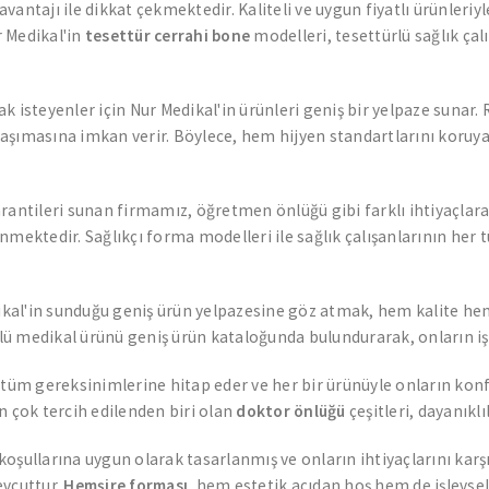
ntajı ile dikkat çekmektedir. Kaliteli ve uygun fiyatlı ürünleriyl
r Medikal'in
tesettür cerrahi bone
modelleri, tesettürlü sağlık çal
ak isteyenler için Nur Medikal'in ürünleri geniş bir yelpaze sunar. 
a taşımasına imkan verir. Böylece, hem hijyen standartlarını koruy
arantileri sunan firmamız, öğretmen önlüğü gibi farklı ihtiyaçlar
mektedir. Sağlıkçı forma modelleri ile sağlık çalışanlarının her t
l'in sunduğu geniş ürün yelpazesine göz atmak, hem kalite hem d
türlü medikal ürünü geniş ürün kataloğunda bulundurarak, onların i
n tüm gereksinimlerine hitap eder ve her bir ürünüyle onların k
n çok tercih edilenden biri olan
doktor önlüğü
çeşitleri, dayanıklı
koşullarına uygun olarak tasarlanmış ve onların ihtiyaçlarını karşı
evcuttur.
Hemşire forması
, hem estetik açıdan hoş hem de işlevsel 