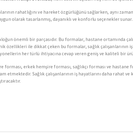
anlarının rahatlığını ve hareket özgürlüğünü sağlarken, aynı za
a uygun olarak tasarlanmış, dayanıklı ve konforlu seçenekler sunar
taloğun önemli bir parçasıdır. Bu formalar, hastane ortamında çal
ik özellikleri ile dikkat çeken bu formalar, sağlık çalışanlarının iş
onellerin her türlü ihtiyacına cevap veren geniş ve kaliteli bir ür
e forması, erkek hemşire forması, sağlıkçı forması ve hastane fo
am etmektedir. Sağlık çalışanlarının iş hayatlarını daha rahat ve 
tıracaktır.