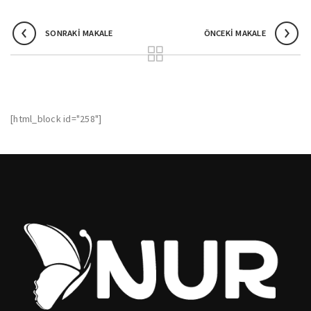
SONRAKI MAKALE
ÖNCEKI MAKALE
[html_block id="258"]