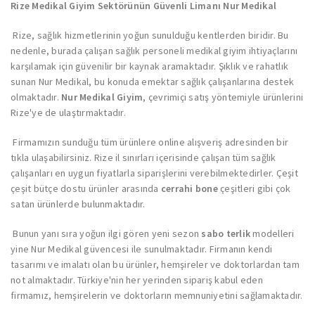
Rize Medikal Giyim Sektörünün Güvenli Limanı Nur Medikal
Rize, sağlık hizmetlerinin yoğun sunulduğu kentlerden biridir. Bu
nedenle, burada çalışan sağlık personeli medikal giyim ihtiyaçlarını
karşılamak için güvenilir bir kaynak aramaktadır. Şıklık ve rahatlık
sunan Nur Medikal, bu konuda emektar sağlık çalışanlarına destek
olmaktadır.
Nur Medikal Giyim
, çevrimiçi satış yöntemiyle ürünlerini
Rize'ye de ulaştırmaktadır.
Firmamızın sunduğu tüm ürünlere online alışveriş adresinden bir
tıkla ulaşabilirsiniz. Rize il sınırları içerisinde çalışan tüm sağlık
çalışanları en uygun fiyatlarla siparişlerini verebilmektedirler. Çeşit
çeşit bütçe dostu ürünler arasında
cerrahi bone
çeşitleri gibi çok
satan ürünlerde bulunmaktadır.
Bunun yanı sıra yoğun ilgi gören yeni sezon
sabo terlik
modelleri
yine Nur Medikal güvencesi ile sunulmaktadır. Firmanın kendi
tasarımı ve imalatı olan bu ürünler, hemşireler ve doktorlardan tam
not almaktadır. Türkiye'nin her yerinden sipariş kabul eden
firmamız, hemşirelerin ve doktorların memnuniyetini sağlamaktadır.