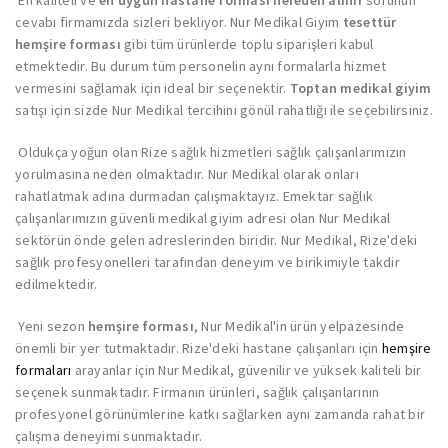
En kaliteli ve
en uygun hastane forması nereden alınır
sorunun
cevabı firmamızda sizleri bekliyor. Nur Medikal Giyim
tesettür
hemşire forması
gibi tüm ürünlerde toplu siparişleri kabul
etmektedir. Bu durum tüm personelin aynı formalarla hizmet
vermesini sağlamak için ideal bir seçenektir.
Toptan medikal giyim
satışı için sizde Nur Medikal tercihini gönül rahatlığı ile seçebilirsiniz.
Oldukça yoğun olan Rize sağlık hizmetleri sağlık çalışanlarımızın
yorulmasına neden olmaktadır. Nur Medikal olarak onları
rahatlatmak adına durmadan çalışmaktayız. Emektar sağlık
çalışanlarımızın güvenli medikal giyim adresi olan Nur Medikal
sektörün önde gelen adreslerinden biridir. Nur Medikal, Rize'deki
sağlık profesyonelleri tarafından deneyim ve birikimiyle takdir
edilmektedir.
Yeni sezon
hemşire forması
, Nur Medikal'in ürün yelpazesinde
önemli bir yer tutmaktadır. Rize'deki hastane çalışanları için
hemşire
formaları
arayanlar için Nur Medikal, güvenilir ve yüksek kaliteli bir
seçenek sunmaktadır. Firmanın ürünleri, sağlık çalışanlarının
profesyonel görünümlerine katkı sağlarken aynı zamanda rahat bir
çalışma deneyimi sunmaktadır.