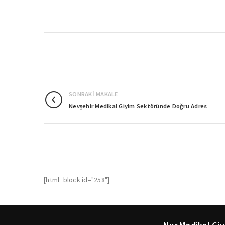
SONRAKI MAKALE
Nevşehir Medikal Giyim Sektöründe Doğru Adres
[html_block id="258"]