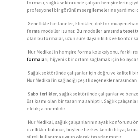
forması, sağlık sektöründe çalışan hemşirelerin giyd
profesyonel bir görünüm sergilemelerine yardımcı o
Genellikle hastaneler, klinikler, doktor muayenehanele
forma
modelleri sunar. Bu modeller arasında
tesett
olan bu formalar, uzun süre dayanıklılık ve konfor sa
Nur Medikal'in hemşire forma koleksiyonu, farklı renk
formaları
, hijyenik bir ortam sağlamak için kolayca 
Sağlık sektöründe çalışanlar için doğru ve kaliteli bi
Nur Medikal'in sağladığı çeşitli seçenekler arasından
Sabo terlikler
, sağlık sektöründe çalışanlar ve benzer
üst kısmı olan bir tasarıma sahiptir. Sağlık çalışanl
oldukça önemlidir.
Nur Medikal, sağlık çalışanlarının ayak konforunu ön
özellikler bulunur, böylece herkes kendi ihtiyaçlarına
süreli kullanıma uygun olarak tasarlanmıştır.