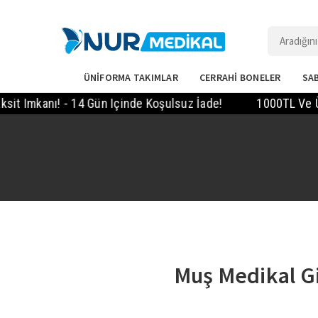
ÜNİFORMA TAKIMLAR
CERRAHİ BONELER
SAB
mkanı! - 14 Gün Içinde Koşulsuz İade!
1000TL Ve Üzeri 
Muş Medikal Gi