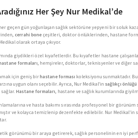
radığınız Her Şey Nur Medikal’de
 her geçen gün yoğunlaşan sağlık sektörüne yepyeni bir soluk kaza
rinden,
cerrahi bone
çeşitleri, doktor önlüklerinden, hastane for
edikal olarak ortaya çıkıyor.
ında giydikleri özel kıyafetlerdir. Bu kıyafetler hastane çalışanl
hastane formaları
, hemşireler, doktorlar, teknisyenler ve diğer sa
lamak için geniş bir
hastane forması
koleksiyonu sunmaktadır. Bu k
arzına uygun olanı seçebilir. Ayrıca, Nur Medikal'in
sağlıkçı önlüğü
 sağlar.
Hastane formaları
, hastane ve sağlık kurumlarında giyilm
ımlamalarına ve hasta bakımı sırasında profesyonel bir görünüm s
ıştır ve kolayca temizlenip dezenfekte edilebilir. Nur Medikal'in
tar.
e estetik görünümü bir araya getirerek, sağlık personelinin en iyi 