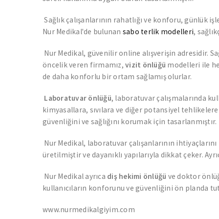
Sağlık çalışanlarının rahatlığı ve konforu, günlük iş
Nur Medikal'de bulunan
sabo terlik modelleri
, sağlı
Nur Medikal, güvenilir online alışverişin adresidir. S
öncelik veren firmamız,
vizit önlüğü
modelleri ile h
de daha konforlu bir ortam sağlamış olurlar.
Laboratuvar önlüğü
, laboratuvar çalışmalarında kull
kimyasallara, sıvılara ve diğer potansiyel tehlikeler
güvenliğini ve sağlığını korumak için tasarlanmıştır.
Nur Medikal, laboratuvar çalışanlarının ihtiyaçlarını 
üretilmiştir ve dayanıklı yapılarıyla dikkat çeker. Ayr
Nur Medikal ayrıca
diş hekimi önlüğü
ve doktor önlüğ
kullanıcıların konforunu ve güvenliğini ön planda tutar
www.nurmedikalgiyim.com