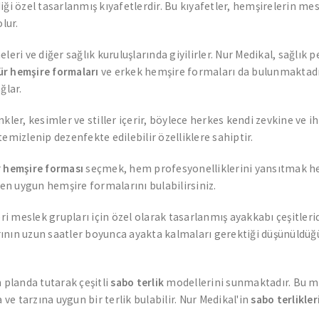
iği özel tasarlanmış kıyafetlerdir. Bu kıyafetler, hemşirelerin m
lur.
ri ve diğer sağlık kuruluşlarında giyilirler. Nur Medikal, sağlık p
ür hemşire formaları
ve erkek hemşire formaları da bulunmaktadır
ğlar.
ler, kesimler ve stiller içerir, böylece herkes kendi zevkine ve i
temizlenip dezenfekte edilebilir özelliklere sahiptir.
r
hemşire forması
seçmek, hem profesyonelliklerini yansıtmak he
 en uygun hemşire formalarını bulabilirsiniz.
i meslek grupları için özel olarak tasarlanmış ayakkabı çeşitleridir
arının uzun saatler boyunca ayakta kalmaları gerektiği düşünüldüğü
 planda tutarak çeşitli
sabo terlik
modellerini sunmaktadır. Bu mod
 ve tarzına uygun bir terlik bulabilir. Nur Medikal'in
sabo terlikler