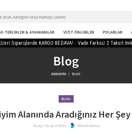
O TERLİKLER & AYAKKABILAR
VİZİT ÖNLÜKLER
POLARLAR
Siparişlerde KARGO BEDAVA! - Vade Farksız 2 Taksit Imkanı! -
Blog
ANASAYFA
BLOG
BLOG
yim Alanında Aradığınız Her Şe
Yazıyı Yazan Editör:
Murat Hansu