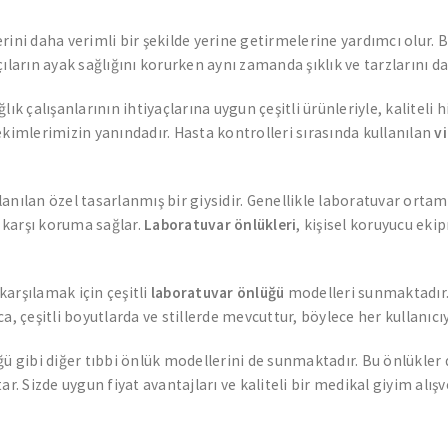
lerini daha verimli bir şekilde yerine getirmelerine yardımcı olur
kçıların ayak sağlığını korurken aynı zamanda şıklık ve tarzlarını d
ağlık çalışanlarının ihtiyaçlarına uygun çeşitli ürünleriyle, kalit
ekimlerimizin yanındadır. Hasta kontrolleri sırasında kullanılan
vi
anılan özel tasarlanmış bir giysidir. Genellikle laboratuvar ortamla
e karşı koruma sağlar.
Laboratuvar önlükleri
, kişisel koruyucu eki
karşılamak için çeşitli
laboratuvar önlüğü
modelleri sunmaktadır.
ıca, çeşitli boyutlarda ve stillerde mevcuttur, böylece her kullanıc
ü gibi diğer tıbbi önlük modellerini de sunmaktadır. Bu önlükler
. Sizde uygun fiyat avantajları ve kaliteli bir medikal giyim alışver