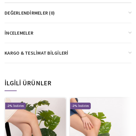
DEĞERLENDIRMELER (0)
İNCELEMELER
KARGO & TESLIMAT BILGILERI
İLGILI ÜRÜNLER
-2%
-2%