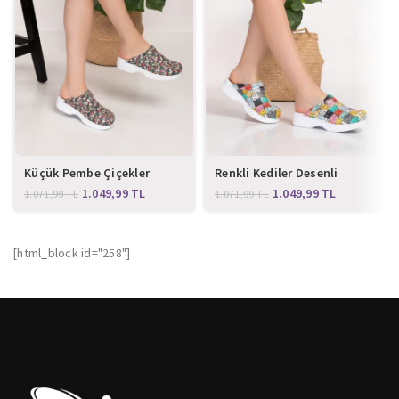
Küçük Pembe Çiçekler
Renkli Kediler Desenli
Desenli Klasik Sabo Terlik
Klasik Sabo Terlik
1.049,99
TL
1.049,99
TL
1.071,99
TL
1.071,99
TL
[html_block id="258"]