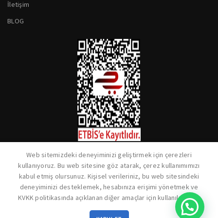
İletişim
BLOG
Web sitemizdeki deneyiminizi geliştirmek için çerezleri
kullanıyoruz. Bu web sitesine göz atarak, çerez kullanımımızı
kabul etmiş olursunuz. Kişisel verileriniz, bu web sitesindeki
deneyiminizi desteklemek, hesabınıza erişimi yönetmek ve
KVKK politikasında açıklanan diğer amaçlar için kullanılacaktır.
Yardım İster Misiniz?
0