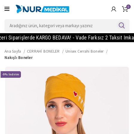
0
iparişlerde KARGO BEDAVA! - Vade Farksız 2 Taksit Imkanı! -
Ana Sayfa
CERRAHİ BONELER
Unisex Cerrahi Boneler
Nakışlı Boneler
-9%