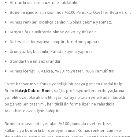
Her türlü üniforma üzerine takılabilir.
Bonenin içinde, alın kısmında %100 Pamuklu Özel Ter Bezi vardır.
Kumaş renkleri oldukça canlıdır. Solma çekme yapmaz.
Kırışma fazla miktarda olmaz ve kolay ütülenir.
Nefes alan bir yapıya sahiptir, terletme yapmaz.
Ürün yaz kış kullanılır, kafada kayma yapmaz.
Standart ve unisex üründür.
Kumaş içeriği; %4 Likra, %30 Polyester, %66 Pamuk’tur.
Estetik tasarım ve fonksiyonelliği bir araya getiren Hardal Kalp
Ritim
Nakışlı Doktor Bone
, sağlık profesyonellerinin ihtiyaçlarına
yönelik özel olarak üretilmiştir. Kafaya oturan ve arkadan lastikli
bağlanabilen tasarımı, her türlü üniforma üzerine rahatlıkla
takılabilme özelliğine sahiptir.
Bonenin iç kısmında yer alan %100 pamuklu özel ter bezi,
kullanıcıya konforlu bir deneyim sunar. Kumaş renkleri canlı ve