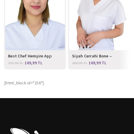
Best Chef Hemşire Aşçı
Siyah Cerrahi Bone –
Bone
Atatürk İmzalı
169,99
TL
169,99
TL
197,99
TL
208,99
TL
[html_block id="258"]