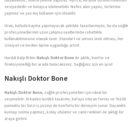
dayanıklıdır; solma çekme yapmaz. Ayrıca, kırışma sorunu minimum
seviyededir ve kolayca ütülenebilir. Nefes alan yapısı, terletme
yapmaz ve yaz-kış kullanım için idealdir.
Ürün, kafada kayma yapmayacak şekilde tasarlanmıştır, bu da sağlık
profesyonellerinin uzun çalışma saatlerinde rahatlıkla
kullanabilmesine olanak tanır. Standart ve unisex ürün olması, her
cinsiyet ve beden tipine uygunluğu artırır.
Hardal Kalp Ritim
Nakışlı Doktor Bone
ile şıklık, konfor ve
fonksiyonelliği bir arada bulacaksınız. Sağlığınız için en iyisi!
Nakışlı Doktor Bone
Nakışlı Doktor Bone
, sağlık profesyonelleri için ideal bir
seçenektir. Arkadan lastikli tasarımı, kafaya oturan formu ve %100
pamuklu ter bezi iç yüzeyi ile konforlu bir deneyim sunar. Dayanıklı
kumaşı solma yapmaz, kolay ütülenir ve canlı renkleri ile şıklığı bir
araya getirir.