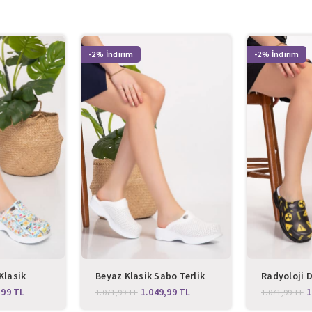
-2%
-2%
Klasik
Beyaz Klasik Sabo Terlik
Radyoloji D
Sabo Terlik
,99
TL
1.049,99
TL
1
1.071,99
TL
1.071,99
TL