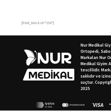
[html_block id="258"]
Nur Medikal Giy
Ortopedi, Sabo
Markaları Nur O
Medikal Giyim A
tescillidir. Mar
saklıdır ve izin
suçtur. Copyrig
2025