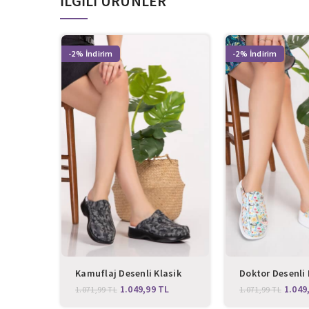
İLGILI ÜRÜNLER
-2%
-2%
Kamuflaj Desenli Klasik
Doktor Desenli 
Sabo Terlik
Sabo Terlik
1.049,99
TL
1.049
1.071,99
TL
1.071,99
TL