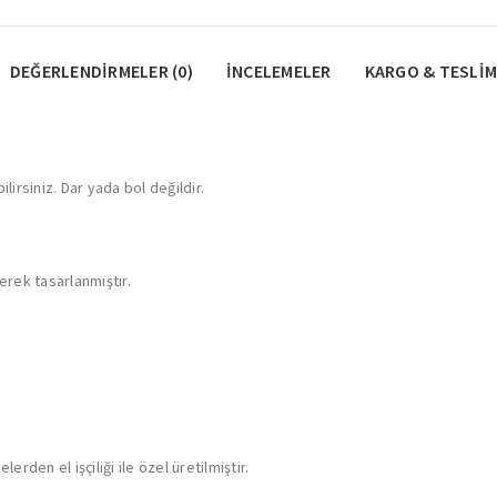
DEĞERLENDIRMELER (0)
İNCELEMELER
KARGO & TESLIM
lirsiniz. Dar yada bol değildir.
erek tasarlanmıştır.
rden el işçiliği ile özel üretilmiştir.