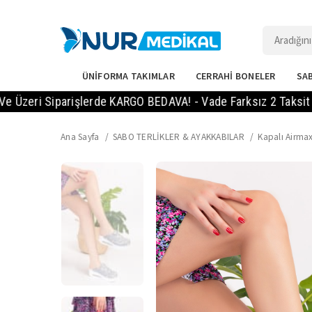
ÜNİFORMA TAKIMLAR
CERRAHİ BONELER
SAB
Siparişlerde KARGO BEDAVA! - Vade Farksız 2 Taksit Imkanı! 
Ana Sayfa
SABO TERLİKLER & AYAKKABILAR
Kapalı Airmax