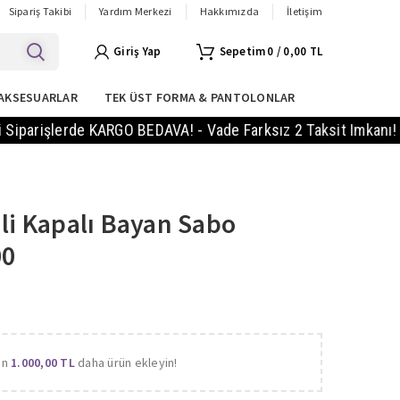
Sipariş Takibi
Yardım Merkezi
Hakkımızda
İletişim
Giriş Yap
0
/
0,00
TL
AKSESUARLAR
TEK ÜST FORMA & PANTOLONLAR
erde KARGO BEDAVA! - Vade Farksız 2 Taksit Imkanı! - 14 Gün
nli Kapalı Bayan Sabo
00
in
1.000,00
TL
daha ürün ekleyin!