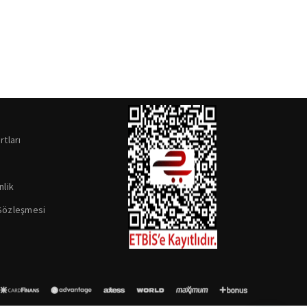
rtları
nlik
 Sözleşmesi