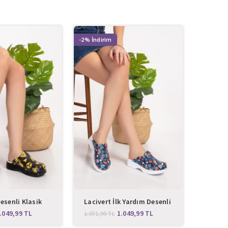
-2%
-2%
esenli Klasik
Lacivert İlk Yardım Desenli
Dinozo
Klasik Sabo Terlik
Sabo T
.049,99
TL
1.049,99
TL
1.071,99
TL
1.071,9