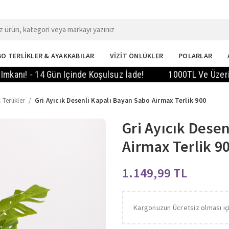
O TERLİKLER & AYAKKABILAR
VİZİT ÖNLÜKLER
POLARLAR
- 14 Gün Içinde Koşulsuz İade!
1000TL Ve Üzeri Siparişl
 Terlikler
Gri Ayıcık Desenli Kapalı Bayan Sabo Airmax Terlik 900
Gri Ayıcık Dese
Airmax Terlik 9
TL
Kargonuzun Ücretsiz olması iç