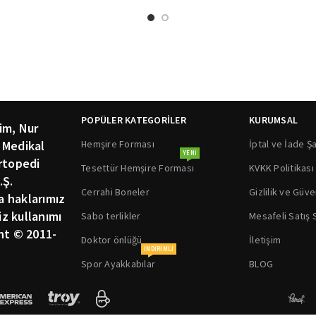
POPÜLER KATEGORİLER
KURUMSAL
im, Nur
Hemşire Forması
İptal ve İade Şa
 Medikal
YENI
rtopedi
Tesettür Hemşire Forması
KVKK Politikası
.Ş.
Cerrahi Boneler
Gizlilik ve Güve
ka haklarımız
siz kullanımı
Sabo terlikler
Mesafeli Satış
ht © 2011-
Doktor önlüğü
İletişim
INDIRIMLI
Spor Ayakkabılar
BLOG