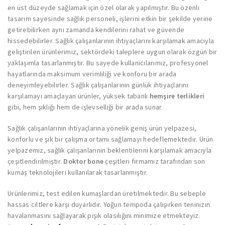
en üst düzeyde sağlamak için özel olarak yapılmıştır. Bu özenli
tasarım sayesinde sağlık personeli, işlerini etkin bir şekilde yerine
getirebilirken aynı zamanda kendilerini rahat ve güvende
hissedebilirler. Sağlık çalışanlarının ihtiyaçlarını karşılamak amacıyla
geliştirilen ürünlerimiz, sektördeki taleplere uygun olarak özgün bir
yaklaşımla tasarlanmıştır. Bu sayede kullanıcılarımız, profesyonel
hayatlarında maksimum verimliliği ve konforu bir arada
deneyimleyebilirler. Sağlık çalışanlarının günlük ihtiyaçlarını
karşılamayı amaçlayan ürünler, yüksek tabanlı
hemşire terlikleri
gibi, hem şıklığı hem de işlevselliği bir arada sunar.
Sağlık çalışanlarının ihtiyaçlarına yönelik geniş ürün yelpazesi,
konforlu ve şık bir çalışma ortamı sağlamayı hedeflemektedir. Ürün
yelpazemiz, sağlık çalışanlarının beklentilerini karşılamak amacıyla
çeşitlendirilmiştir.
Doktor bone
çeşitleri firmamız tarafından son
kumaş teknolojileri kullanılarak tasarlanmıştır.
Ürünlerimiz, test edilen kumaşlardan üretilmektedir. Bu sebeple
hassas ciltlere karşı duyarlıdır. Yoğun tempoda çalışırken teninizin
havalanmasını sağlayarak pişik olasılığını minimize etmekteyiz.