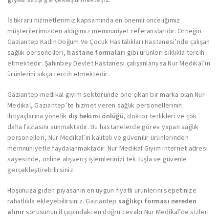
İstikrarlı hizmetlerimiz kapsamında en önemli önceliğimiz
müşterilerimizden aldığımız memnuniyet referanslarıdır. Örneğin
Gaziantep Kadın Doğum Ve Çocuk Hastalıkları Hastanesi’nde çalışan
sağlık personelleri,
hastane formaları
gibi ürünleri sıklıkla tercih
etmektedir. Şahinbey Devlet Hastanesi çalışanlarıysa Nur Medikal’in
ürünlerini sıkça tercih etmektedir.
Gaziantep medikal giyim sektöründe öne çıkan bir marka olan Nur
Medikal, Gaziantep’te hizmet veren sağlık personellerinin
ihtiyaçlarına yönelik
diş hekimi önlüğü
, doktor terlikleri ve çok
daha fazlasını sunmaktadır. Bu hastanelerde görev yapan sağlık
personelleri, Nur Medikal’in kaliteli ve güvenilir ürünlerinden
memnuniyetle faydalanmaktadır. Nur Medikal Giyim internet adresi
sayesinde, online alışveriş işlemlerinizi tek tuşla ve güvenle
gerçekleştirebilirsiniz.
Hoşunuza giden piyasanın en uygun fiyatlı ürünlerini sepetinize
rahatlıkla ekleyebilirsiniz. Gaziantep
sağlıkçı forması nereden
alınır
sorusunun il çapındaki en doğru cevabı Nur Medikal’de sizleri