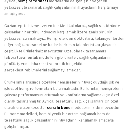
Ayrıca,
hemşire forması
modellerini de geniş bir seçenek
yelpazesiyle sunarak sağlık çalışanlarının ihtiyaçlarını karşılamayı
amaçlıyoruz.
Gaziantep’te hizmet veren Nur Medikal olarak, sağlık sektöründe
çalışanların her türlü ihtiyacını karşılamak üzere geniş bir ürün
yelpazesi sunmaktayız. Hemşirelerden doktorlara, teknisyenlerden
diğer sağlık personeline kadar herkesin taleplerini karşılayacak
çeşitlilikte ürünlerimiz mevcuttur. Özel olarak tasarlanmış
laboratuvar önlük
modelleri gibi ürünler, sağlık çalışanlarının
günlük işlerini daha rahat ve pratik bir şekilde
gerçekleştirebilmelerini sağlamayı amaçlar.
Ürünlerimiz arasında özellikle hemşirelerin ihtiyaç duyduğu şık ve
işlevsel
hemşire formaları
bulunmaktadır. Bu formlar, hemşirelerin
çalışma performansını artırmak ve konforlarını sağlamak için özel
olarak tasarlanmıştır. Ayrıca, tesettürlü sağlık çalışanları için özel
olarak üretilen tesettür
cerrahi bone
modellerimiz de mevcuttur.
Bu bone modelleri, hem hijyenik bir ortam sağlamak hem de
tesettürlü sağlık çalışanlarının ihtiyaçlarını karşılamak amacıyla
geliştirilmiştir.