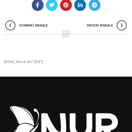
SONRAKI MAKALE
ÖNCEKI MAKALE
[html_block id="258"]