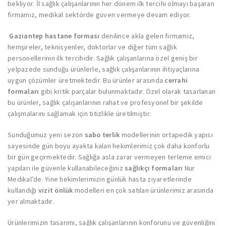
bekliyor. İl sağlık çalışanlarının her dönem ilk tercihi olmayı başaran
firmamız, medikal sektörde güven vermeye devam ediyor.
Gaziantep hastane forması
denilince akla gelen firmamız,
hemşireler, teknisyenler, doktorlar ve diğer tüm sağlık
personellerinin ilk tercihidir. Sağlık çalışanlarına özel geniş bir
yelpazede sunduğu ürünlerle, sağlık çalışanlarının ihtiyaçlarına
uygun çözümler üretmektedir. Bu ürünler arasında
cerrahi
formaları
gibi kritik parçalar bulunmaktadır. Özel olarak tasarlanan
bu ürünler, sağlık çalışanlarının rahat ve profesyonel bir şekilde
çalışmalarını sağlamak için titizlikle üretilmiştir.
Sunduğumuz yeni sezon
sabo terlik
modellerinin ortapedik yapısı
sayesinde gün boyu ayakta kalan hekimlerimiz çok daha konforlu
bir gün geçirmektedir. Sağlığa asla zarar vermeyen terleme emici
yapıları ile güvenle kullanabileceğiniz
sağlıkçı formaları
Nur
Medikal’de. Yine hekimlerimizin günlük hasta ziyaretlerinde
kullandığı
vizit önlük
modelleri en çok satılan ürünlerimiz arasında
yer almaktadır.
Ürünlerimizin tasarımı, sağlık çalışanlarının konforunu ve güvenliğini