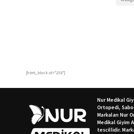
[html_block id="258"]
Nur Medikal Giy
Ortopedi, Sabo
Markaları Nur O
Medikal Giyim A
tescillidir. Mar