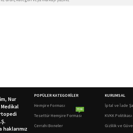
POPÜLER KATEGORİLER
KURUMSAL
im, Nur
Hemşire Forması
İptal ve İade Şa
 Medikal
YENI
rtopedi
Tesettür Hemşire Forması
KVKK Politikası
.Ş.
Cerrahi Boneler
Gizlilik ve Güve
ka haklarımız