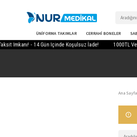
ÜNİFORMA TAKIMLAR
CERRAHİ BONELER
SAB
it Imkanı! - 14 Gün Içinde Koşulsuz İade!
1000TL Ve Üz
Ana Sayf