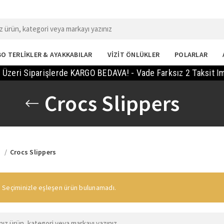
O TERLİKLER & AYAKKABILAR
VİZİT ÖNLÜKLER
POLARLAR
eri Siparişlerde KARGO BEDAVA! - Vade Farksız 2 Taksit Imkan
Crocs Slippers
a
Crocs Slippers
Seçiminizle eşleşen ürün bulunamadı.