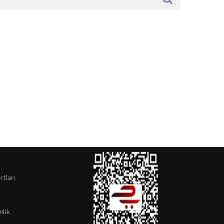
rtları
nlik