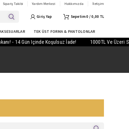
Sipariş Takibi
Yardım Merkezi
Hakkımızda
İletişim
Giriş Yap
0
/
0,00
TL
AKSESUARLAR
TEK ÜST FORMA & PANTOLONLAR
ı! - 14 Gün Içinde Koşulsuz İade!
1000TL Ve Üzeri Sipa