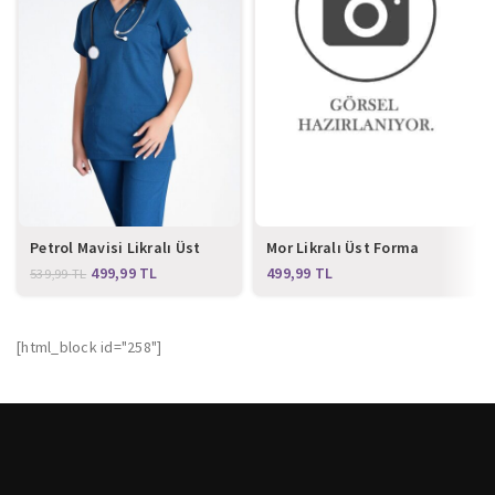
Petrol Mavisi Likralı Üst
Mor Likralı Üst Forma
Forma
499,99
TL
TL
539,99
TL
[html_block id="258"]