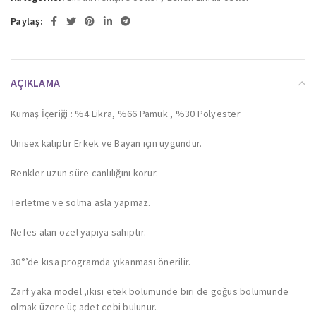
Paylaş:
AÇIKLAMA
Kumaş İçeriği : %4 Likra, %66 Pamuk , %30 Polyester
Unisex kalıptır Erkek ve Bayan için uygundur.
Renkler uzun süre canlılığını korur.
Terletme ve solma asla yapmaz.
Nefes alan özel yapıya sahiptir.
30°’de kısa programda yıkanması önerilir.
Zarf yaka model ,ikisi etek bölümünde biri de göğüs bölümünde
olmak üzere üç adet cebi bulunur.