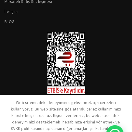
Mesafeli Satış Sözleşmesi
İletişim
BLOG
Web sitemizdeki deneyiminizi geliştirmek için çerezleri
kullanıyoruz. Bu web sitesine göz atarak, çerez kullanımımızı
kabul etmiş olursunuz. Kişisel verileriniz, bu web sitesindeki
deneyiminizi desteklemek, hesabınıza erişimi yönetmek ve
KVKK politikasında açıklanan diğer amaçlar için kullanılacaktır.