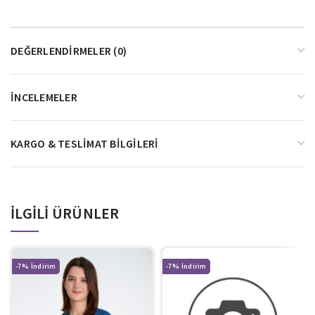
DEĞERLENDIRMELER (0)
İNCELEMELER
KARGO & TESLIMAT BILGILERI
İLGILI ÜRÜNLER
-7%
-7%