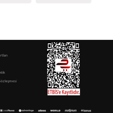
onesi
Bonesi
rtları
nlik
 Sözleşmesi