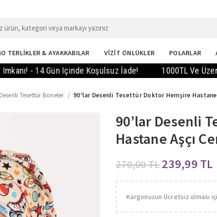
O TERLİKLER & AYAKKABILAR
VİZİT ÖNLÜKLER
POLARLAR
! - 14 Gün Içinde Koşulsuz İade!
1000TL Ve Üzeri Sipar
Desenli Tesettür Boneler
90’lar Desenli Tesettür Doktor Hemşire Hastane
90’lar Desenli 
Hastane Aşçı Ce
239,99
TL
270,00
TL
Kargonuzun Ücretsiz olması iç