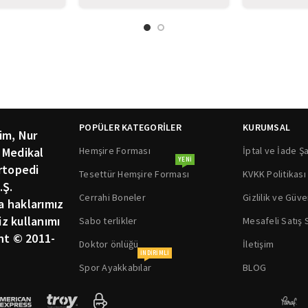
Tesettür B
POPÜLER KATEGORİLER
KURUMSAL
im, Nur
Hemşire Forması
İptal ve İade Şa
 Medikal
YENI
rtopedi
Tesettür Hemşire Forması
KVKK Politikası
.Ş.
Cerrahi Boneler
Gizlilik ve Güve
ka haklarımız
siz kullanımı
Sabo terlikler
Mesafeli Satış
ht © 2011-
Doktor önlüğü
İletişim
INDIRIMLI
Spor Ayakkabılar
BLOG