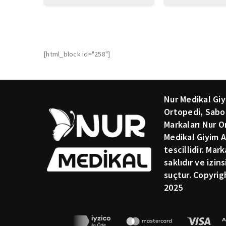
Bonesi
Bonesi
[html_block id="258"]
Nur Medikal Giy
Ortopedi, Sabo
Markaları Nur O
Medikal Giyim A
tescillidir. Mar
saklıdır ve izin
suçtur. Copyrig
2025