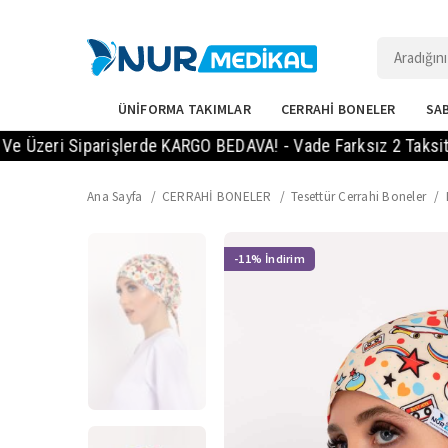
ÜNİFORMA TAKIMLAR
CERRAHİ BONELER
SAB
ri Siparişlerde KARGO BEDAVA! - Vade Farksız 2 Taksit Imkanı
Ana Sayfa
CERRAHİ BONELER
Tesettür Cerrahi Boneler
-11%