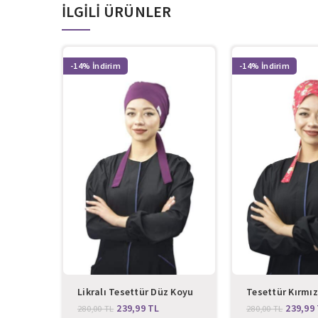
İLGILI ÜRÜNLER
-14%
-14%
Likralı Tesettür Düz Koyu
Tesettür Kırmız
Mürdüm Doktor Hemşire
Doktor Hemşire
239,99
TL
239,99
280,00
TL
280,00
TL
Aşçı Cerrahi Tesettür
Aşçı Cerrahi Te