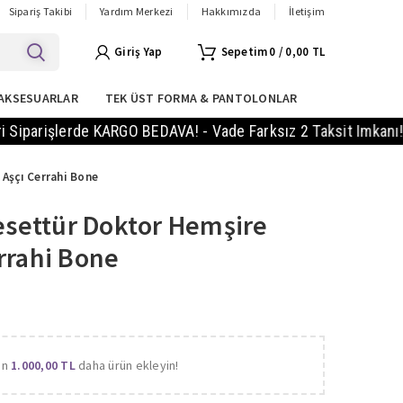
Sipariş Takibi
Yardım Merkezi
Hakkımızda
İletişim
Giriş Yap
0
/
0,00
TL
AKSESUARLAR
TEK ÜST FORMA & PANTOLONLAR
işlerde KARGO BEDAVA! - Vade Farksız 2 Taksit Imkanı! - 14 
 Aşçı Cerrahi Bone
Tesettür Doktor Hemşire
rrahi Bone
in
1.000,00
TL
daha ürün ekleyin!