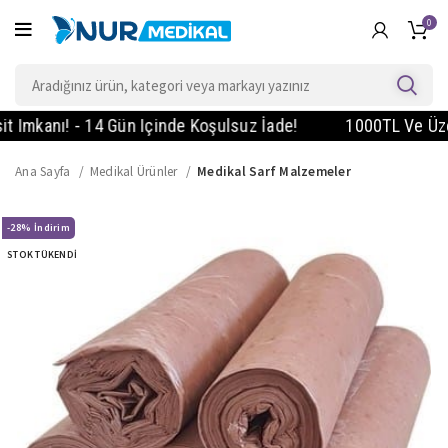
0
kanı! - 14 Gün Içinde Koşulsuz İade!
1000TL Ve Üzeri S
Ana Sayfa
Medikal Ürünler
Medikal Sarf Malzemeler
-28%
STOK TÜKENDI