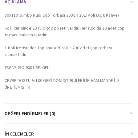
AÇIKLAMA
80X110 Jumbo Rulo Çöp Torbası 300GR 20Lİ Koli (Açık Kahve)
Koli içerisinde 20 rulo çöp poşeti vardır. Her rulo da 10 adet çöp
torbası bulunmaktadır.
1 Koli içerisinden toplamda 20×10 = 200 Adet çöp torbası
çıkmaktadır.
TSE VE ISO 9001 BELGELİ
ÇEVRE DOSTU %100 GERİ DÖNÜŞTÜRÜLEBİLİR HAM MADDE İLE
ÜRETİLMİŞTİR
DEĞERLENDIRMELER (0)
İNCELEMELER